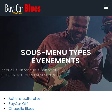
SOUS-MENU TYPES
EVENEMENTS
Accueil
/
Historique
/
Saison 2019
/
SOUS-MENU TYPES EVENEMENTS
Actions culturelles
BayCar Off
Chapelle Blues