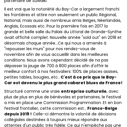
partenaire de Suwalki.
Il est vrai que la notoriété du Bay-Car a largement franchi
les frontières et attire non seulement un public Régional,
National, mais aussi de nombreux amis Belges, Néerlandais,
Anglais, Ecossais etc. Pour la première fois en 2017 la
grande et belle salle du Palais du Littoral de Grande-Synthe
avait affiché complet. Nouvelle année "sold out" en 2018 et
désormais chaque année...Ce qui nous a amenés à
"repousser les murs" pour nos rendez-vous de
novembre afin de vous accueillir dans les meilleures
conditions. Nous avons cependant décidé de na pas
dépasser la jauge de 700 à 800 places afin d'offrir le
meilleur confort à nos festivaliers: 100% de places assises,
petites tables, bougies, etc..
C'est à ce prix que le Bay-
Car est devenu le plus grand cabaret blues de France!
Structuré comme une vraie
entreprise culturelle
, avec
plus de plus en plus de bénévoles et partenaires, le Festival
a mis en place une Commission Programmation. Et en bon
festival frontalier, cette commission est...
Franco-Belge
depuis 2019 !
Celle-ci démontre la volonté de décisions
collégiales destinées à toujours mieux répondre aux
attentes d'un public très fidéle. Ce qui n'empêche pas une