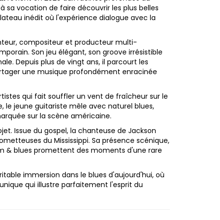
 à sa vocation de faire découvrir les plus belles
lateau inédit où l'expérience dialogue avec la
anteur, compositeur et producteur multi-
porain. Son jeu élégant, son groove irrésistible
le. Depuis plus de vingt ans, il parcourt les
artager une musique profondément enracinée
istes qui fait souffler un vent de fraîcheur sur le
 le jeune guitariste mêle avec naturel blues,
marquée sur la scène américaine.
et. Issue du gospel, la chanteuse de Jackson
rometteuses du Mississippi. Sa présence scénique,
ythm & blues promettent des moments d'une rare
table immersion dans le blues d'aujourd'hui, où
ique qui illustre parfaitement l'esprit du