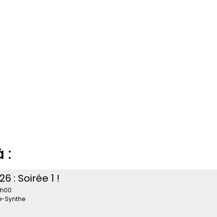
 :
 : Soirée 1 !
9h00
de-Synthe