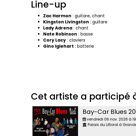
Line-up
Zac Harmon
: guitare, chant
Kingston Livingston
: guitare
Lady Adrena
: chant
Nate Robinson
: basse
Cory Lacy
: claviers
Gino Iglehart
: batterie
Cet artiste a participé à
Bay-Car Blues 2026
vendredi 06 nov. 2026 à 1
Palais du Littoral à Gran