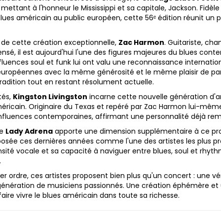
mettant à l'honneur le Mississippi et sa capitale, Jackson. Fidèle
blues américain au public européen, cette 56ᵉ édition réunit un p
e de cette création exceptionnelle,
Zac Harmon
. Guitariste, ch
sé, il est aujourd'hui l'une des figures majeures du blues contem
fluences soul et funk lui ont valu une reconnaissance internationa
européennes avec la même générosité et le même plaisir de p
tradition tout en restant résolument actuelle.
tés,
Kingston Livingston
incarne cette nouvelle génération d'art
éricain. Originaire du Texas et repéré par Zac Harmon lui-même,
influences contemporaines, affirmant une personnalité déjà re
de
Lady Adrena
apporte une dimension supplémentaire à ce proj
posée ces dernières années comme l'une des artistes les plus p
nsité vocale et sa capacité à naviguer entre blues, soul et rh
.
rdre, ces artistes proposent bien plus qu'un concert : une véri
génération de musiciens passionnés. Une création éphémère et un
faire vivre le blues américain dans toute sa richesse.