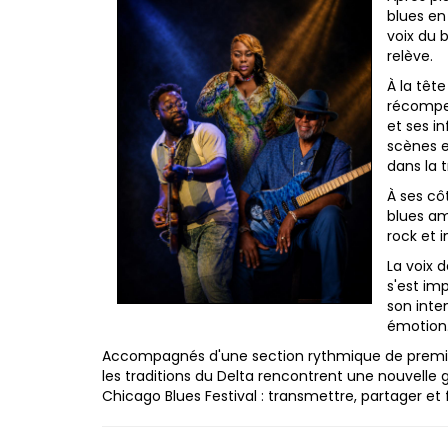
blues en 
voix du 
relève.
À la têt
récompen
et ses in
scènes 
dans la 
À ses cô
blues am
rock et 
La voix 
s'est im
son inte
émotion
Accompagnés d'une section rythmique de premier o
les traditions du Delta rencontrent une nouvelle 
Chicago Blues Festival : transmettre, partager et 