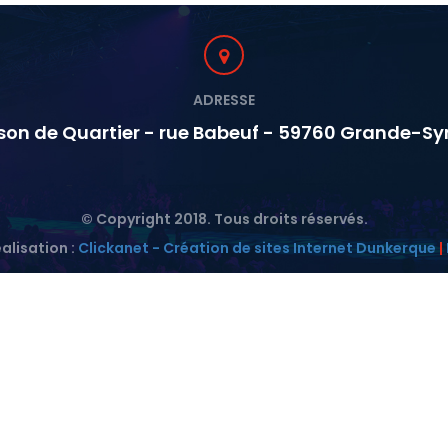
ADRESSE
son de Quartier - rue Babeuf - 59760 Grande-Sy
© Copyright 2018. Tous droits réservés.
alisation :
Clickanet - Création de sites Internet Dunkerque
|