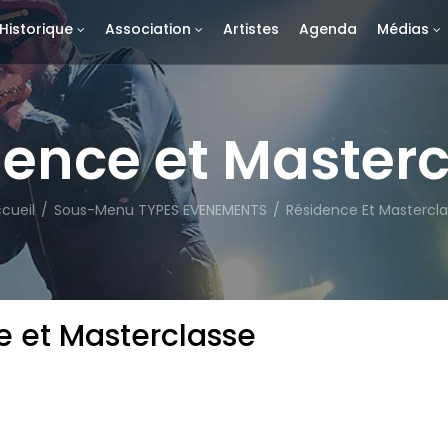
Historique
Association
Artistes
Agenda
Médias
ence et Master
cueil
/
Sous-Menu TYPES EVENEMENTS
/
Résidence Et Mastercl
e et Masterclasse