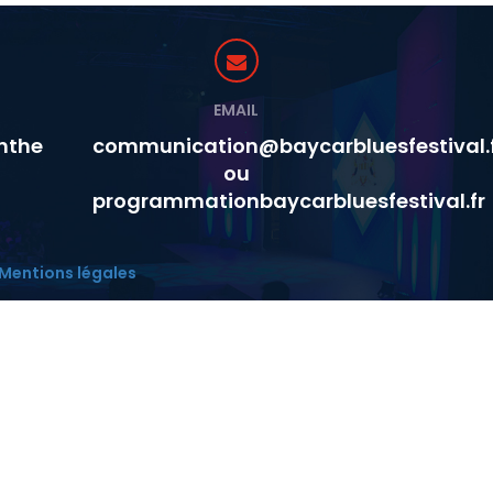
EMAIL
nthe
communication@baycarbluesfestival.
ou
programmationbaycarbluesfestival.fr
Mentions légales