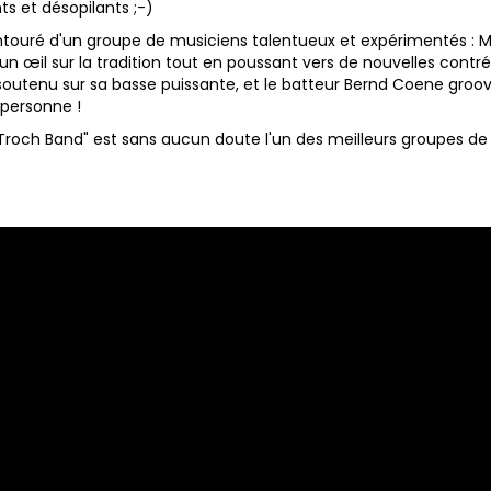
nts et désopilants ;-)
 entouré d'un groupe de musiciens talentueux et expérimentés : 
un œil sur la tradition tout en poussant vers de nouvelles contr
outenu sur sa basse puissante, et le batteur Bernd Coene groo
ersonne !
roch Band" est sans aucun doute l'un des meilleurs groupes de