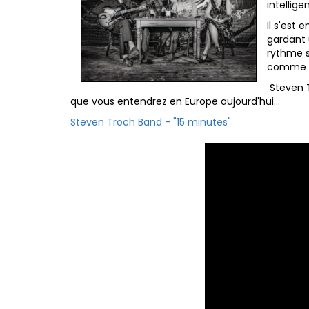
intellige
Il s'est
gardant 
rythme s
comme p
Steven T
que vous entendrez en Europe aujourd'hui...
Steven Troch Band - "15 minutes"