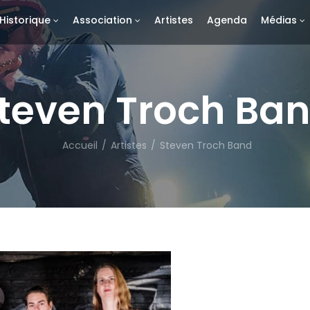
Historique
Association
Artistes
Agenda
Médias
teven Troch Ba
Accueil
/
Artistes
/
Steven Troch Band