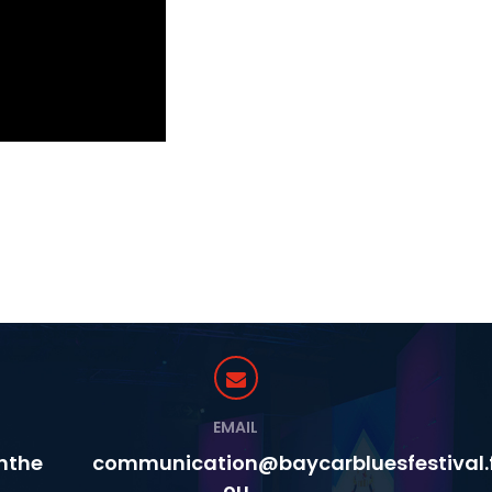
EMAIL
nthe
communication@baycarbluesfestival.
ou