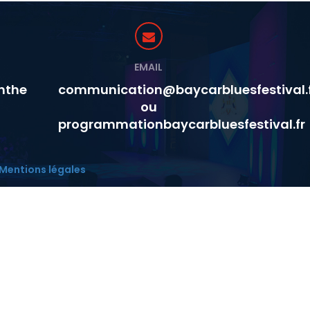
EMAIL
nthe
communication@baycarbluesfestival.
ou
programmationbaycarbluesfestival.fr
Mentions légales