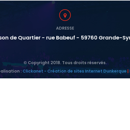
ADRESSE
son de Quartier - rue Babeuf - 59760 Grande-Sy
© Copyright 2018. Tous droits réservés.
alisation :
Clickanet - Création de sites Internet Dunkerque
|